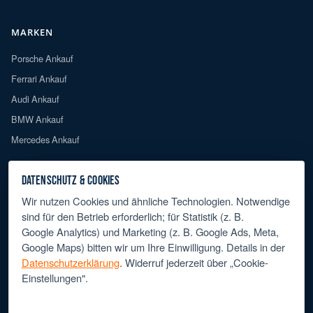
MARKEN
Porsche Ankauf
Ferrari Ankauf
Audi Ankauf
BMW Ankauf
Mercedes Ankauf
DATENSCHUTZ & COOKIES
RECHTLICHES
Wir nutzen Cookies und ähnliche Technologien. Notwendige
Impressum
sind für den Betrieb erforderlich; für Statistik (z. B.
Datenschutz
Google Analytics) und Marketing (z. B. Google Ads, Meta,
Google Maps) bitten wir um Ihre Einwilligung. Details in der
Barrierefreiheit
Datenschutzerklärung
. Widerruf jederzeit über „Cookie-
Cookie-Einstellungen
Einstellungen".
NOTWENDIG