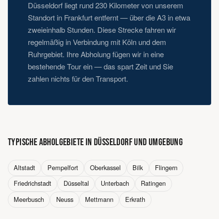
Düsseldorf liegt rund 230 Kilometer von unserem
Standort in Frankfurt entfernt — über die A3 in etwa
zweieinhalb Stunden. Diese Strecke fahren wir
regelmäßig in Verbindung mit Köln und dem
Ruhrgebiet. Ihre Abholung fügen wir in eine
bestehende Tour ein — das spart Zeit und Sie
zahlen nichts für den Transport.
TYPISCHE ABHOLGEBIETE IN DÜSSELDORF UND UMGEBUNG
Altstadt
Pempelfort
Oberkassel
Bilk
Flingern
Friedrichstadt
Düsseltal
Unterbach
Ratingen
Meerbusch
Neuss
Mettmann
Erkrath