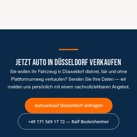
Zulassungsbescheinigung Teil I und II, beide
Fahrzeugschlüssel, Personalausweis. Falls vorhanden:
Serviceheft, TÜV-Bericht, Reparaturnachweise. Bei
Oldtimern und Premiumfahrzeugen zusätzlich
Ausstattungs- und Restaurierungsdokumentation.
JETZT AUTO IN DÜSSELDORF VERKAUFEN
Sie wollen Ihr Fahrzeug in Düsseldorf diskret, fair und ohne
Plattformumweg verkaufen? Senden Sie Ihre Daten — wir
melden uns persönlich mit einem nachvollziehbaren Angebot.
Autoankauf Düsseldorf anfragen
+49 171 569 17 72 — Ralf Bodenheimer